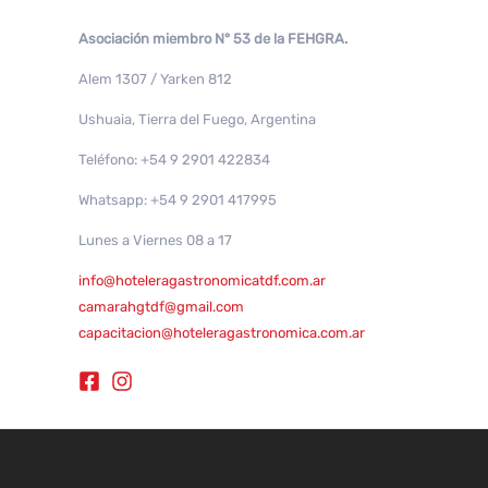
Asociación miembro N° 53 de la FEHGRA.
Alem 1307 / Yarken 812
Ushuaia, Tierra del Fuego, Argentina
Teléfono: +54 9 2901 422834
Whatsapp: +54 9 2901 417995
Lunes a Viernes 08 a 17
info@hoteleragastronomicatdf.com.ar
camarahgtdf@gmail.com
capacitacion@hoteleragastronomica.com.ar