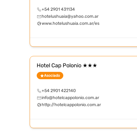
+54 2901 431134
hotelushuaia@yahoo.com.ar
www.hotelushuaia.com.ar/es
Hotel Cap Polonio ★★★
Asociado
+54 2901 422140
info@hotelcappolonio.com.ar
http://hotelcappolonio.com.ar