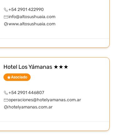
+54 2901 422990
info@altosushuaia.com
www.altosushuaia.com
Hotel Los Yámanas ★★★
Asociado
+54 2901 446807
operaciones@hotelyamanas.com.ar
hotelyamanas.com.ar