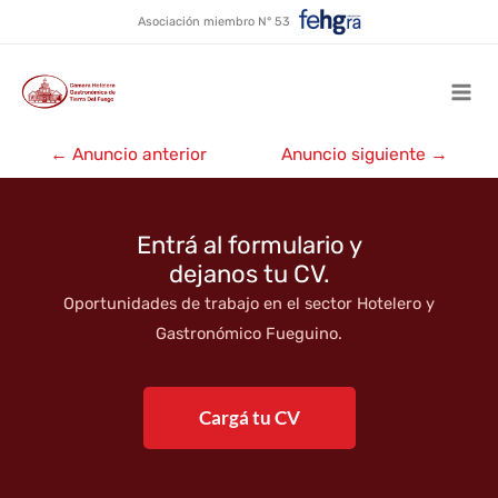
Alquiler temporario Kamuk
Ir
Asociación miembro N° 53
al
contenido
Mai
Navegación
Men
←
Anuncio anterior
Anuncio siguiente
→
de
entradas
Entrá al formulario y
dejanos tu CV.
Oportunidades de trabajo en el sector Hotelero y
Gastronómico Fueguino.
Cargá tu CV