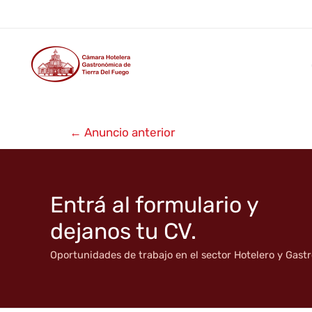
Hotel Vitalia ★★
Ir
al
contenido
Navegación
←
Anuncio anterior
de
entradas
Entrá al formulario y
dejanos tu CV.
Oportunidades de trabajo en el sector Hotelero y Gas