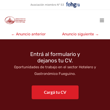
Alquiler temporario La Torre
Ir
Asociación miembro N° 53
al
contenido
Mai
Navegación
Men
←
Anuncio anterior
Anuncio siguiente
→
de
entradas
Entrá al formulario y
dejanos tu CV.
Oportunidades de trabajo en el sector Hotelero y
Gastronómico Fueguino.
Cargá tu CV