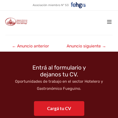
Alquiler temporario Lo de
Ir
Asociación miembro N° 53
al
Gastón
contenido
Mai
Men
Navegación
←
Anuncio anterior
Anuncio siguiente
→
de
entradas
Entrá al formulario y
dejanos tu CV.
Oportunidades de trabajo en el sector Hotelero y
Gastronómico Fueguino.
Cargá tu CV