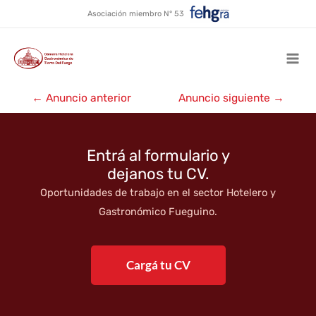
Hotel Albatros ★★★★
Ir
Asociación miembro N° 53
al
contenido
Mai
Navegación
Men
←
Anuncio anterior
Anuncio siguiente
→
de
entradas
Entrá al formulario y
dejanos tu CV.
Oportunidades de trabajo en el sector Hotelero y
Gastronómico Fueguino.
Cargá tu CV