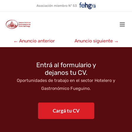
Hotel Mónaco ★★
Ir
Asociación miembro N° 53
al
contenido
Mai
Navegación
Men
←
Anuncio anterior
Anuncio siguiente
→
de
entradas
Entrá al formulario y
dejanos tu CV.
Oportunidades de trabajo en el sector Hotelero y
Gastronómico Fueguino.
Cargá tu CV