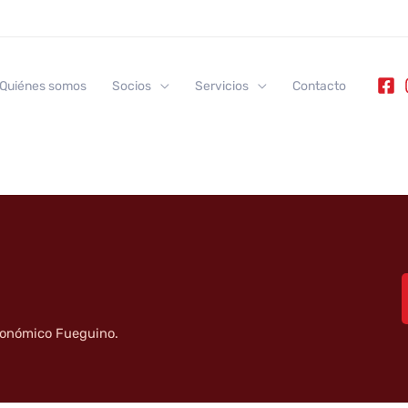
 Plaza
Quiénes somos
Socios
Servicios
Contacto
tronómico Fueguino.