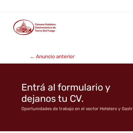
Alquiler temporario Infinity
Ir
al
contenido
Navegación
←
Anuncio anterior
de
entradas
Entrá al formulario y
dejanos tu CV.
Oportunidades de trabajo en el sector Hotelero y Gas