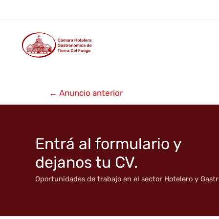
Hotel Los Yámanas ★★★
Ir
al
contenido
Navegación
←
Anuncio anterior
de
entradas
Entrá al formulario y
dejanos tu CV.
Oportunidades de trabajo en el sector Hotelero y Gas