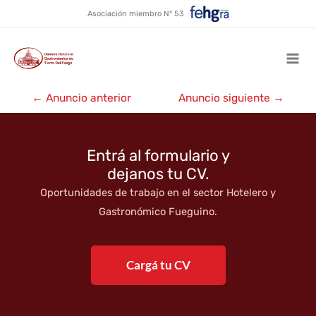
Hotel Villa Brescia ★★★
Ir
Asociación miembro N° 53
al
contenido
Mai
Navegación
Men
←
Anuncio anterior
Anuncio siguiente
→
de
entradas
Entrá al formulario y
dejanos tu CV.
Oportunidades de trabajo en el sector Hotelero y
Gastronómico Fueguino.
Cargá tu CV