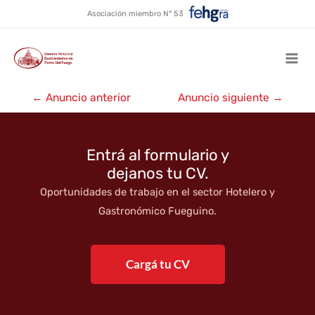
Hotel Costa Ushuaia ★★★
Ir
Asociación miembro N° 53
al
contenido
Mai
Navegación
Men
←
Anuncio anterior
Anuncio siguiente
→
de
entradas
Entrá al formulario y
dejanos tu CV.
Oportunidades de trabajo en el sector Hotelero y
Gastronómico Fueguino.
Cargá tu CV