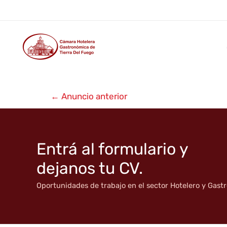
Albergue Torre al Sur
Ir
al
contenido
Navegación
←
Anuncio anterior
de
entradas
Entrá al formulario y
dejanos tu CV.
Oportunidades de trabajo en el sector Hotelero y Gas