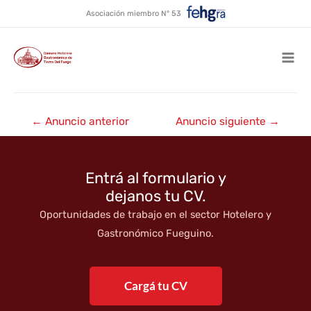
Hotel Las Hayas Resort
Ir
Asociación miembro N° 53
al
★★★★★
contenido
Mai
Men
Navegación
←
Anuncio anterior
Anuncio siguiente
→
de
entradas
Entrá al formulario y
dejanos tu CV.
Oportunidades de trabajo en el sector Hotelero y
Gastronómico Fueguino.
Cargá tu CV