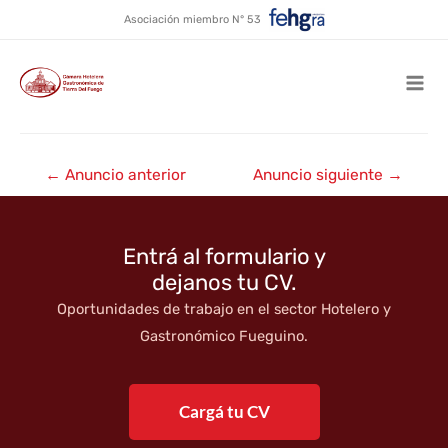
Alquiler temporario Nuestra
Ir
Asociación miembro N° 53
al
Patagonia
contenido
Mai
Men
Navegación
←
Anuncio anterior
Anuncio siguiente
→
de
entradas
Entrá al formulario y
dejanos tu CV.
Oportunidades de trabajo en el sector Hotelero y
Gastronómico Fueguino.
Cargá tu CV