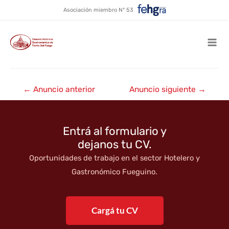
Alquiler temporario Bahía
Ir
Asociación miembro N° 53
al
Nevada
contenido
Mai
Men
Navegación
←
Anuncio anterior
Anuncio siguiente
→
de
entradas
Entrá al formulario y
dejanos tu CV.
Oportunidades de trabajo en el sector Hotelero y
Gastronómico Fueguino.
Cargá tu CV