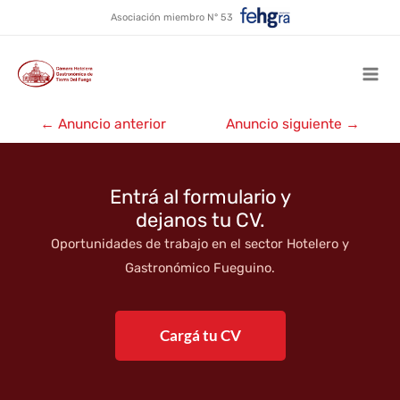
Alquiler temporario MLH2
Ir
Asociación miembro N° 53
al
contenido
Mai
Navegación
Men
←
Anuncio anterior
Anuncio siguiente
→
de
entradas
Entrá al formulario y
dejanos tu CV.
Oportunidades de trabajo en el sector Hotelero y
Gastronómico Fueguino.
Cargá tu CV