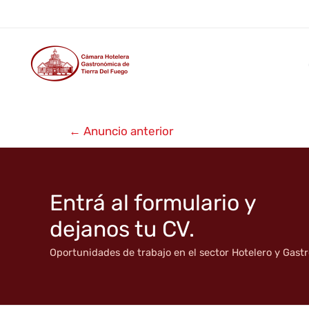
Albergue Los Cormoranes
Ir
al
contenido
Navegación
←
Anuncio anterior
de
entradas
Entrá al formulario y
dejanos tu CV.
Oportunidades de trabajo en el sector Hotelero y Gas