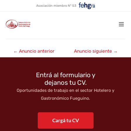
Alquiler temporario María
Ir
Asociación miembro N° 53
al
Gricelda
contenido
Mai
Men
Navegación
←
Anuncio anterior
Anuncio siguiente
→
de
entradas
Entrá al formulario y
dejanos tu CV.
Oportunidades de trabajo en el sector Hotelero y
Gastronómico Fueguino.
Cargá tu CV