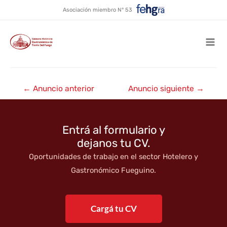
Cabañas Cumbres del Martial
Ir
Asociación miembro N° 53
al
★★★
contenido
Mai
Men
Navegación
←
Anuncio anterior
Anuncio siguiente
→
de
entradas
Entrá al formulario y
dejanos tu CV.
Oportunidades de trabajo en el sector Hotelero y
Gastronómico Fueguino.
Cargá tu CV