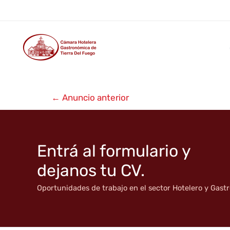
Alquiler temporario GCAA R
Ir
al
contenido
Navegación
←
Anuncio anterior
de
entradas
Entrá al formulario y
dejanos tu CV.
Oportunidades de trabajo en el sector Hotelero y Gas