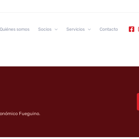
ental 1
Quiénes somos
Socios
Servicios
Contacto
tronómico Fueguino.