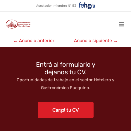
Hotel Austral ★
Ir
Asociación miembro N° 53
al
contenido
Mai
Navegación
Men
←
Anuncio anterior
Anuncio siguiente
→
de
entradas
Entrá al formulario y
dejanos tu CV.
Oportunidades de trabajo en el sector Hotelero y
Gastronómico Fueguino.
Cargá tu CV