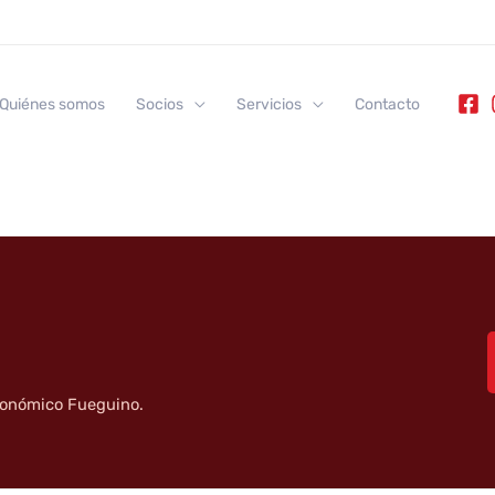
ia Goleta Premium
Quiénes somos
Socios
Servicios
Contacto
tronómico Fueguino.