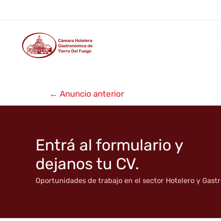
Alquiler temporario Ushua
Ir
al
contenido
Navegación
←
Anuncio anterior
de
entradas
Entrá al formulario y
dejanos tu CV.
Oportunidades de trabajo en el sector Hotelero y Gas