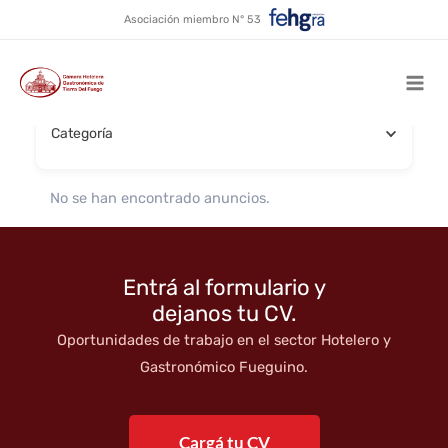
Comida Rápida
Ir
Asociación miembro N° 53
al
contenido
Buscar por nombre
Mai
Categoría
Men
No se han encontrado anuncios.
Entrá al formulario y
dejanos tu CV.
Oportunidades de trabajo en el sector Hotelero y
Gastronómico Fueguino.
Cargá tu CV