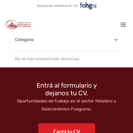
Food Truck
Ir
Asociación miembro N° 53
al
contenido
Buscar por nombre
Mai
Categoría
Men
No se han encontrado anuncios.
Entrá al formulario y
dejanos tu CV.
Oportunidades de trabajo en el sector Hotelero y
Gastronómico Fueguino.
Cargá tu CV