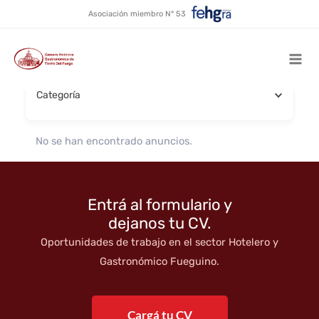
Parrillas
Ir
Asociación miembro N° 53
al
contenido
Buscar por nombre
Mai
Categoría
Men
No se han encontrado anuncios.
Entrá al formulario y
dejanos tu CV.
Oportunidades de trabajo en el sector Hotelero y
Gastronómico Fueguino.
Cargá tu CV