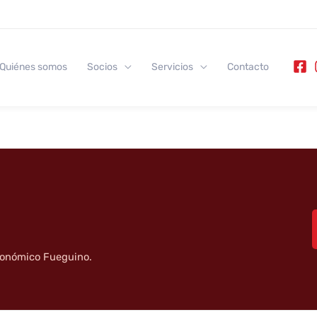
Quiénes somos
Socios
Servicios
Contacto
Categoría
tronómico Fueguino.