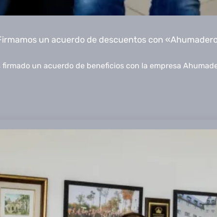
a: Firmamos un acuerdo de descuentos con «Ahumader
 firmado un acuerdo de beneficios con la empresa Ahumad