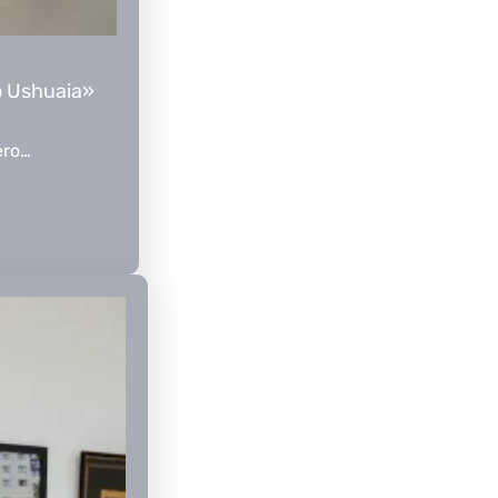
o Ushuaia»
ero…