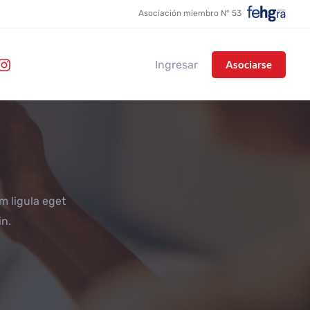
Asociación miembro N° 53
Ingresar
Asociarse
m ligula eget
in.