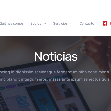
Quiénes somos
Socios
Servicios
Contacto
Noticias
iscing in dignissim scelerisque fermentum nibh condimentu
nc blandit interdum eros, massa ante ipsum senectus quis 