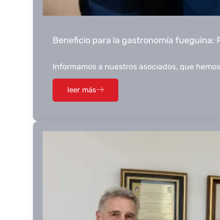
Beneficio para la gastronomía fueguin
Informamos a nuestros asociados, que hemos
leer más