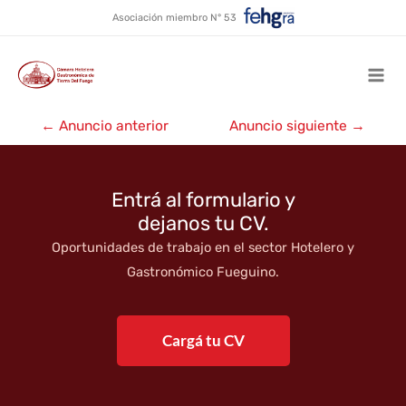
Cabañas del Fagnano ★
Ir
Asociación miembro N° 53
al
contenido
Mai
Navegación
Men
←
Anuncio anterior
Anuncio siguiente
→
de
entradas
Entrá al formulario y
dejanos tu CV.
Oportunidades de trabajo en el sector Hotelero y
Gastronómico Fueguino.
Cargá tu CV