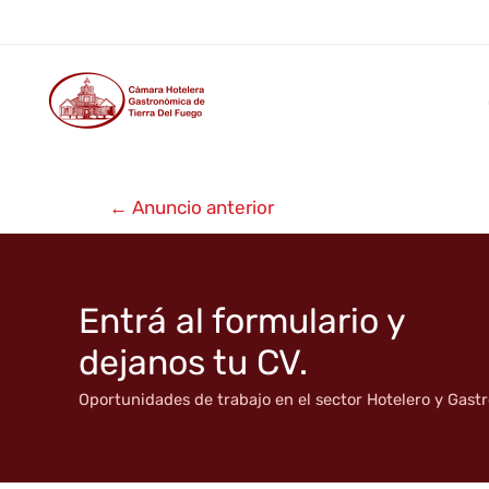
Cabañas Khami ★★★
Ir
al
contenido
Navegación
←
Anuncio anterior
de
entradas
Entrá al formulario y
dejanos tu CV.
Oportunidades de trabajo en el sector Hotelero y Gas