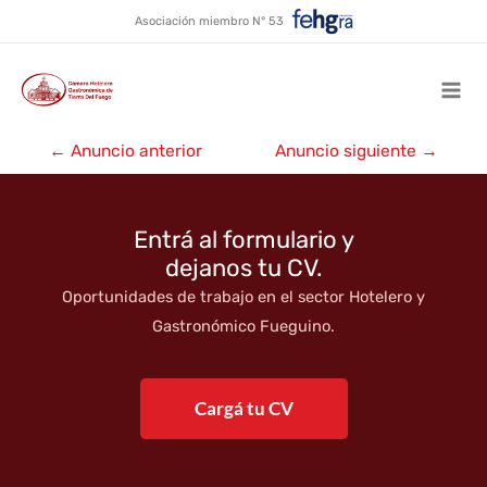
Cabañas Q-Cas ★
Ir
Asociación miembro N° 53
al
contenido
Mai
Navegación
Men
←
Anuncio anterior
Anuncio siguiente
→
de
entradas
Entrá al formulario y
dejanos tu CV.
Oportunidades de trabajo en el sector Hotelero y
Gastronómico Fueguino.
Cargá tu CV