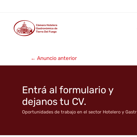
Abuela Goye
Ir
al
contenido
Navegación
←
Anuncio anterior
de
entradas
Entrá al formulario y
dejanos tu CV.
Oportunidades de trabajo en el sector Hotelero y Gas