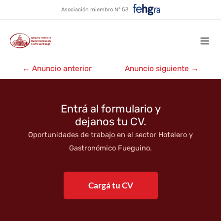
Arte Gastronómico
Ir
Asociación miembro N° 53
al
contenido
Mai
Navegación
Men
←
Anuncio anterior
Anuncio siguiente
→
de
entradas
Entrá al formulario y
dejanos tu CV.
Oportunidades de trabajo en el sector Hotelero y
Gastronómico Fueguino.
Cargá tu CV