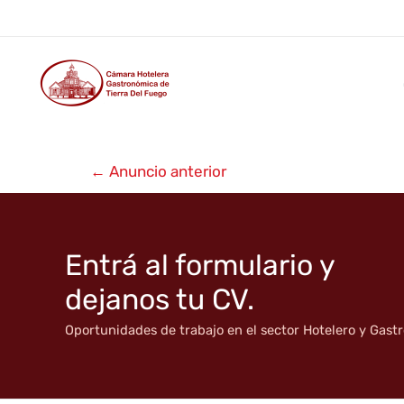
Babiecas
Ir
al
contenido
Navegación
←
Anuncio anterior
de
entradas
Entrá al formulario y
dejanos tu CV.
Oportunidades de trabajo en el sector Hotelero y Gas