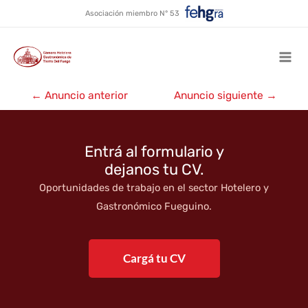
Beto’s Lomo
Ir
Asociación miembro N° 53
al
contenido
Mai
Navegación
Men
←
Anuncio anterior
Anuncio siguiente
→
de
entradas
Entrá al formulario y
dejanos tu CV.
Oportunidades de trabajo en el sector Hotelero y
Gastronómico Fueguino.
Cargá tu CV