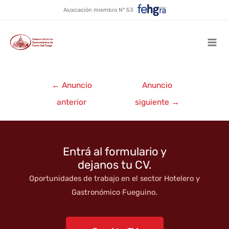
Ir
Asociación miembro N° 53
al
Brasileiros em Ushuaia
contenido
Mai
Men
Navegación
←
Anuncio
Anuncio
de
anterior
siguiente
→
entradas
Entrá al formulario y
dejanos tu CV.
Oportunidades de trabajo en el sector Hotelero y
Gastronómico Fueguino.