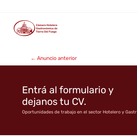
Coirón
Ir
al
contenido
Navegación
←
Anuncio anterior
de
entradas
Entrá al formulario y
dejanos tu CV.
Oportunidades de trabajo en el sector Hotelero y Gas