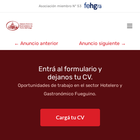
Doña Lupita
Ir
Asociación miembro N° 53
al
contenido
Mai
Navegación
Men
←
Anuncio anterior
Anuncio siguiente
→
de
entradas
Entrá al formulario y
dejanos tu CV.
Oportunidades de trabajo en el sector Hotelero y
Gastronómico Fueguino.
Cargá tu CV