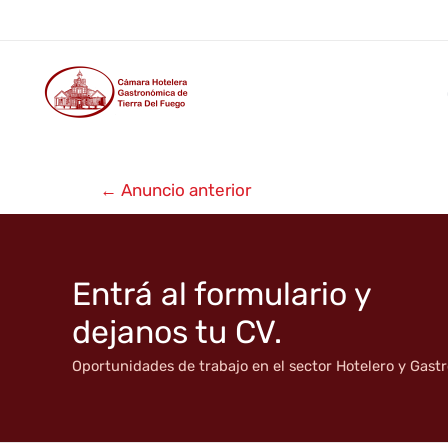
El Rincón del Viejo
Ir
al
contenido
Navegación
←
Anuncio anterior
de
entradas
Entrá al formulario y
dejanos tu CV.
Oportunidades de trabajo en el sector Hotelero y Gas