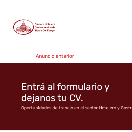
La 10 del Tucu
Ir
al
contenido
Navegación
←
Anuncio anterior
de
entradas
Entrá al formulario y
dejanos tu CV.
Oportunidades de trabajo en el sector Hotelero y Gas