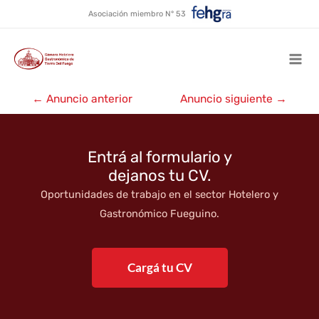
La Cantina de Freddy
Ir
Asociación miembro N° 53
al
contenido
Mai
Navegación
Men
←
Anuncio anterior
Anuncio siguiente
→
de
entradas
Entrá al formulario y
dejanos tu CV.
Oportunidades de trabajo en el sector Hotelero y
Gastronómico Fueguino.
Cargá tu CV