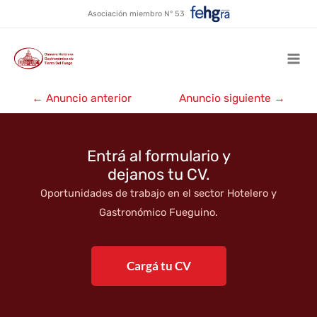
La Casa de los Mariscos
Ir
Asociación miembro N° 53
al
contenido
Mai
Navegación
Men
←
Anuncio anterior
Anuncio siguiente
→
de
entradas
Entrá al formulario y
dejanos tu CV.
Oportunidades de trabajo en el sector Hotelero y
Gastronómico Fueguino.
Cargá tu CV