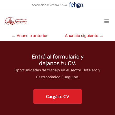
La Fueguina Más Café
Ir
Asociación miembro N° 53
al
contenido
Mai
Navegación
Men
←
Anuncio anterior
Anuncio siguiente
→
de
entradas
Entrá al formulario y
dejanos tu CV.
Oportunidades de trabajo en el sector Hotelero y
Gastronómico Fueguino.
Cargá tu CV