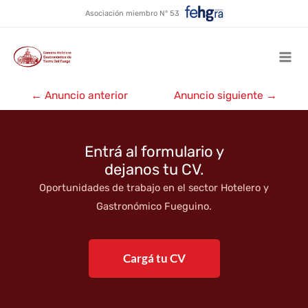
Lakuma Bar de Vinos
Ir
Asociación miembro N° 53
al
contenido
Mai
Navegación
Men
←
Anuncio anterior
Anuncio siguiente
→
de
entradas
Entrá al formulario y
dejanos tu CV.
Oportunidades de trabajo en el sector Hotelero y
Gastronómico Fueguino.
Cargá tu CV