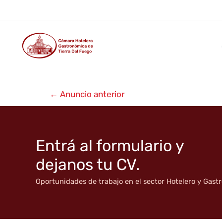
Luna de los Fuegos
Ir
al
contenido
Navegación
←
Anuncio anterior
de
entradas
Entrá al formulario y
dejanos tu CV.
Oportunidades de trabajo en el sector Hotelero y Gas