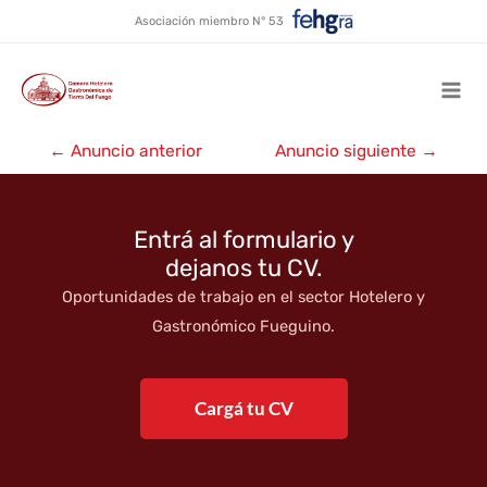
Manija
Ir
Asociación miembro N° 53
al
contenido
Mai
Navegación
Men
←
Anuncio anterior
Anuncio siguiente
→
de
entradas
Entrá al formulario y
dejanos tu CV.
Oportunidades de trabajo en el sector Hotelero y
Gastronómico Fueguino.
Cargá tu CV