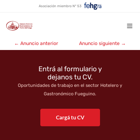
Nogui’s Food Trucks
Ir
Asociación miembro N° 53
al
contenido
Mai
Navegación
Men
←
Anuncio anterior
Anuncio siguiente
→
de
entradas
Entrá al formulario y
dejanos tu CV.
Oportunidades de trabajo en el sector Hotelero y
Gastronómico Fueguino.
Cargá tu CV