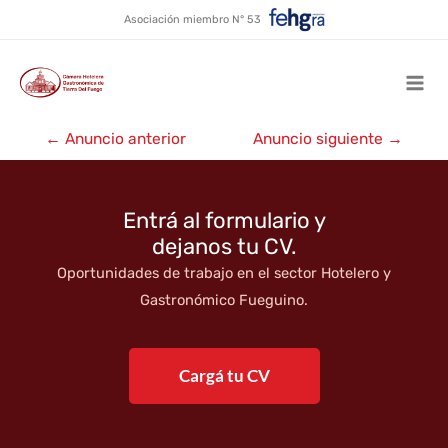
Posada de los Ramirez
Ir
Asociación miembro N° 53
al
contenido
Mai
Navegación
Men
←
Anuncio anterior
Anuncio siguiente
→
de
entradas
Entrá al formulario y
dejanos tu CV.
Oportunidades de trabajo en el sector Hotelero y
Gastronómico Fueguino.
Cargá tu CV