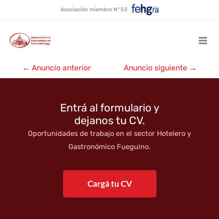
Triumph Café & Restó
Ir
Asociación miembro N° 53
al
contenido
Mai
Navegación
Men
←
Anuncio anterior
Anuncio siguiente
→
de
entradas
Entrá al formulario y
dejanos tu CV.
Oportunidades de trabajo en el sector Hotelero y
Gastronómico Fueguino.
Cargá tu CV