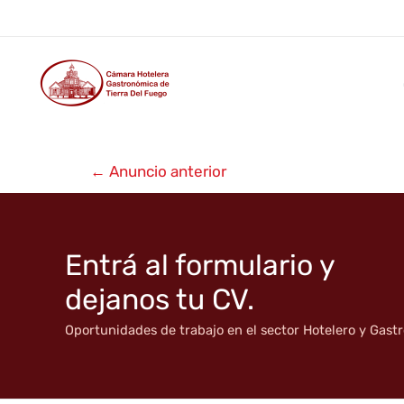
Tu lugar
Ir
al
contenido
Navegación
←
Anuncio anterior
de
entradas
Entrá al formulario y
dejanos tu CV.
Oportunidades de trabajo en el sector Hotelero y Gas